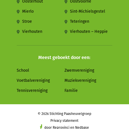
Oosterhout
Oostvoorne
Mierlo
Sint-Michielsgestel
Stroe
Teteringen
Vierhouten
Vierhouten – Heppie
Meest geboekt door een:
School
Zwemvereniging
Voetbalvereniging
Muziekvereniging
Tennisvereniging
Familie
© 2026 Stichting Paasheuvelgroep
Privacy statement
door
Reprovinci
en
Nedbase