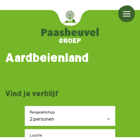
Aardbeienland
Vind je verblijf
Reisgezelschap
2 personen
Locatie