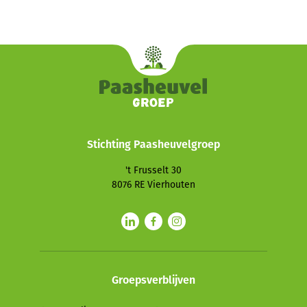
Stichting Paasheuvelgroep
't Frusselt 30
8076 RE
Vierhouten
Groepsverblijven