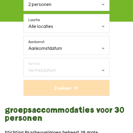
2 personen
Locatie
Alle locaties
Aankomst
Aankomstdatum
Vertrek
Vertrekdatum
Zoeken
groepsaccommodaties voor 30
personen
Stichting Paasheuvelgroep beheert 38 grote