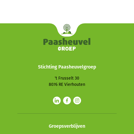
Stichting Paasheuvelgroep
't Frusselt 30
8076 RE
Vierhouten
Groepsverblijven